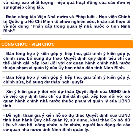
và nâng cao chất lượng, hiệu quả hoạt động của các đơn vị
sự nghiệp công lập.
-
Đoàn công tác Viện Nhà nước và Pháp luật - Học viện Chính
trị Quốc gia Hồ Chí Minh tổ chức nghiên cứu, khảo sát thực tế
về nội dung “Phân cấp trong quản lý nhà nước ở tỉnh Ninh
Bình”.
CÔNG CHỨC - VIÊN CHỨC
-
Bản tổng hợp ý kiến góp ý, tiếp thu, giải trình ý kiến góp ý,
chỉnh sửa, bổ sung dự thảo Quyết định quy định tiêu chí cụ
thể đánh giá, xếp loại đối với cơ quan hành chính nhà nước
thuộc phạm vi quản lý của Ủy ban nhân dân tỉnh Ninh Bình.
-
Bản tổng hợp ý kiến góp ý, tiếp thu, giải trình ý kiến góp ý,
chỉnh sửa, bổ sung dự thảo nghị quyết
-
Xin ý kiến góp ý đối với dự thảo Quyết định của UBND tỉnh
về việc quy định tiêu chí cụ thể đánh giá, xếp loại đối với cơ
quan hành chính nhà nước thuộc phạm vị quản lý của UBND
tỉnh
-
Đề nghị tham gia ý kiến hồ sơ dự thảo Quyết định của UBND
tỉnh ban hành Quy chế quản lý, sử dụng, khai thác Cơ sở dữ
liệu về cán bộ, công chức, viên chức, người lao động do các
cơ quan nhà nước tỉnh Ninh Bình quản lý.