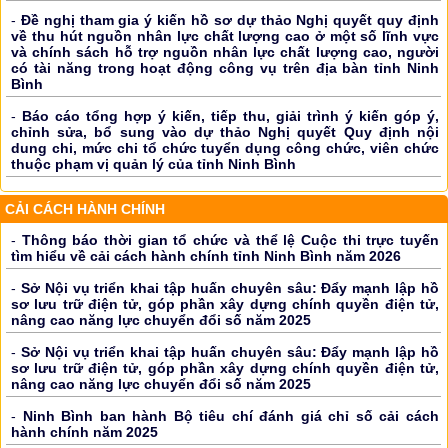
-
Đề nghị tham gia ý kiến hồ sơ dự thảo Nghị quyết quy định
về thu hút nguồn nhân lực chất lượng cao ở một số lĩnh vực
và chính sách hỗ trợ nguồn nhân lực chất lượng cao, người
có tài năng trong hoạt động công vụ trên địa bàn tỉnh Ninh
Bình
-
Báo cáo tổng hợp ý kiến, tiếp thu, giải trình ý kiến góp ý,
chỉnh sửa, bổ sung vào dự thảo Nghị quyết Quy định nội
dung chi, mức chi tổ chức tuyển dụng công chức, viên chức
thuộc phạm vị quản lý của tỉnh Ninh Bình
CẢI CÁCH HÀNH CHÍNH
-
Thông báo thời gian tổ chức và thể lệ Cuộc thi trực tuyến
tìm hiểu về cải cách hành chính tỉnh Ninh Bình năm 2026
-
Sở Nội vụ triển khai tập huấn chuyên sâu: Đẩy mạnh lập hồ
sơ lưu trữ điện tử, góp phần xây dựng chính quyền điện tử,
nâng cao năng lực chuyển đổi số năm 2025
-
Sở Nội vụ triển khai tập huấn chuyên sâu: Đẩy mạnh lập hồ
sơ lưu trữ điện tử, góp phần xây dựng chính quyền điện tử,
nâng cao năng lực chuyển đổi số năm 2025
-
Ninh Bình ban hành Bộ tiêu chí đánh giá chỉ số cải cách
hành chính năm 2025