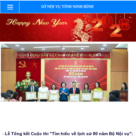
SỞ NỘI VỤ TỈNH NINH BÌNH
-
Lễ Tổng kết Cuộc thi "Tìm hiểu về lịch sử 80 năm Bộ Nội vụ":