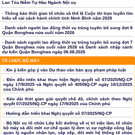
Lan Tỏa Niềm Tự Hào Ngành Nội vụ
-
Thông báo thời gian tổ chức và thể lệ Cuộc thi trực tuyến tìm
hiểu về cải cách hành chính tỉnh Ninh Bình năm 2026
-
Danh sách người lao động thời vụ trúng tuyển bổ sung đợt 8
Quận Bonghwa nửa cuối năm 2026
-
Danh sách người lao động thời vụ trúng tuyển bổ sung đợt 7
Quận Bonghwa nửa cuối năm 2026 và Danh sách nhập cảnh
dự kiến Quận Bonghwa ngày 06.08.2026
TỔ CHỨC BỘ MÁY
-
Xin ý kiến góp ý vào Dự thảo văn bản quy phạm pháp luật
-
Đôn đốc triển khai thực hiện Nghị quyết số 07/2025/NQ-CP
ngày 17/9/2025 và Nghị quyết số 405/NQ-CP ngày 10/12/2025
của Chính phủ
-
Kéo dài thời gian giải quyết chế độ, chính sách theo Nghị
quyết 07/2025/NQ-CP ngày 17/9/2025 của Chính phủ
-
Hướng dẫn triển khai Nghị quyết số 07/2025/NQ-CP
-
Bộ Nội vụ tổ chức Lớp bồi dưỡng về vị trí việc làm, tổ chức
bộ máy và đổi mới cơ chế quản lý đơn vị sự nghiệp công lập
quản lý nguồn nhân lực, sắp xếp, đổi mới hệ thống tổ chức