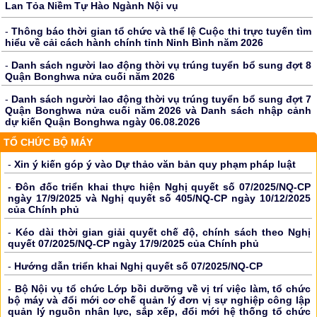
Lan Tỏa Niềm Tự Hào Ngành Nội vụ
-
Thông báo thời gian tổ chức và thể lệ Cuộc thi trực tuyến tìm
hiểu về cải cách hành chính tỉnh Ninh Bình năm 2026
-
Danh sách người lao động thời vụ trúng tuyển bổ sung đợt 8
Quận Bonghwa nửa cuối năm 2026
-
Danh sách người lao động thời vụ trúng tuyển bổ sung đợt 7
Quận Bonghwa nửa cuối năm 2026 và Danh sách nhập cảnh
dự kiến Quận Bonghwa ngày 06.08.2026
TỔ CHỨC BỘ MÁY
-
Xin ý kiến góp ý vào Dự thảo văn bản quy phạm pháp luật
-
Đôn đốc triển khai thực hiện Nghị quyết số 07/2025/NQ-CP
ngày 17/9/2025 và Nghị quyết số 405/NQ-CP ngày 10/12/2025
của Chính phủ
-
Kéo dài thời gian giải quyết chế độ, chính sách theo Nghị
quyết 07/2025/NQ-CP ngày 17/9/2025 của Chính phủ
-
Hướng dẫn triển khai Nghị quyết số 07/2025/NQ-CP
-
Bộ Nội vụ tổ chức Lớp bồi dưỡng về vị trí việc làm, tổ chức
bộ máy và đổi mới cơ chế quản lý đơn vị sự nghiệp công lập
quản lý nguồn nhân lực, sắp xếp, đổi mới hệ thống tổ chức