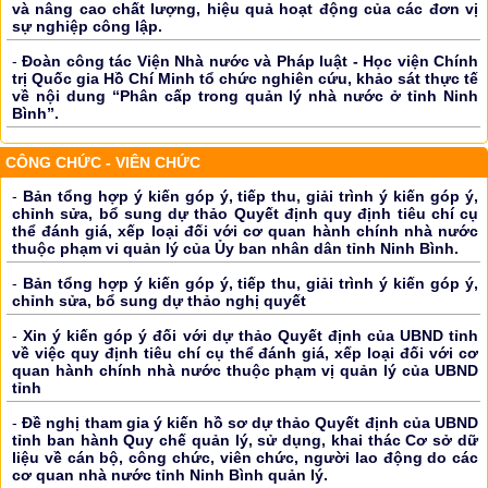
và nâng cao chất lượng, hiệu quả hoạt động của các đơn vị
sự nghiệp công lập.
-
Đoàn công tác Viện Nhà nước và Pháp luật - Học viện Chính
trị Quốc gia Hồ Chí Minh tổ chức nghiên cứu, khảo sát thực tế
về nội dung “Phân cấp trong quản lý nhà nước ở tỉnh Ninh
Bình”.
CÔNG CHỨC - VIÊN CHỨC
-
Bản tổng hợp ý kiến góp ý, tiếp thu, giải trình ý kiến góp ý,
chỉnh sửa, bổ sung dự thảo Quyết định quy định tiêu chí cụ
thể đánh giá, xếp loại đối với cơ quan hành chính nhà nước
thuộc phạm vi quản lý của Ủy ban nhân dân tỉnh Ninh Bình.
-
Bản tổng hợp ý kiến góp ý, tiếp thu, giải trình ý kiến góp ý,
chỉnh sửa, bổ sung dự thảo nghị quyết
-
Xin ý kiến góp ý đối với dự thảo Quyết định của UBND tỉnh
về việc quy định tiêu chí cụ thể đánh giá, xếp loại đối với cơ
quan hành chính nhà nước thuộc phạm vị quản lý của UBND
tỉnh
-
Đề nghị tham gia ý kiến hồ sơ dự thảo Quyết định của UBND
tỉnh ban hành Quy chế quản lý, sử dụng, khai thác Cơ sở dữ
liệu về cán bộ, công chức, viên chức, người lao động do các
cơ quan nhà nước tỉnh Ninh Bình quản lý.