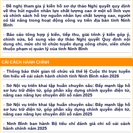
-
Đề nghị tham gia ý kiến hồ sơ dự thảo Nghị quyết quy định
về thu hút nguồn nhân lực chất lượng cao ở một số lĩnh vực
và chính sách hỗ trợ nguồn nhân lực chất lượng cao, người
có tài năng trong hoạt động công vụ trên địa bàn tỉnh Ninh
Bình
-
Báo cáo tổng hợp ý kiến, tiếp thu, giải trình ý kiến góp ý,
chỉnh sửa, bổ sung vào dự thảo Nghị quyết Quy định nội
dung chi, mức chi tổ chức tuyển dụng công chức, viên chức
thuộc phạm vị quản lý của tỉnh Ninh Bình
CẢI CÁCH HÀNH CHÍNH
-
Thông báo thời gian tổ chức và thể lệ Cuộc thi trực tuyến
tìm hiểu về cải cách hành chính tỉnh Ninh Bình năm 2026
-
Sở Nội vụ triển khai tập huấn chuyên sâu: Đẩy mạnh lập hồ
sơ lưu trữ điện tử, góp phần xây dựng chính quyền điện tử,
nâng cao năng lực chuyển đổi số năm 2025
-
Sở Nội vụ triển khai tập huấn chuyên sâu: Đẩy mạnh lập hồ
sơ lưu trữ điện tử, góp phần xây dựng chính quyền điện tử,
nâng cao năng lực chuyển đổi số năm 2025
-
Ninh Bình ban hành Bộ tiêu chí đánh giá chỉ số cải cách
hành chính năm 2025