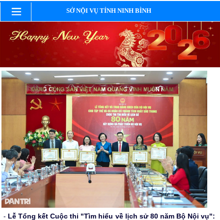
SỞ NỘI VỤ TỈNH NINH BÌNH
-
Lễ Tổng kết Cuộc thi "Tìm hiểu về lịch sử 80 năm Bộ Nội vụ":