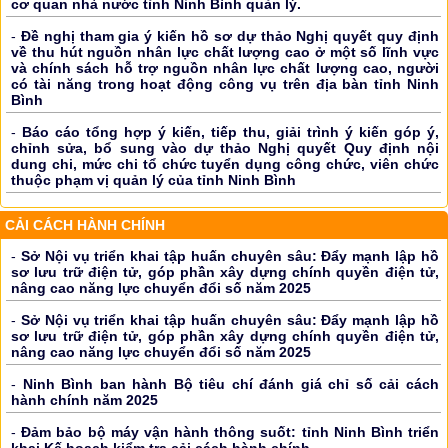
cơ quan nhà nước tỉnh Ninh Bình quản lý.
-
Đề nghị tham gia ý kiến hồ sơ dự thảo Nghị quyết quy định
về thu hút nguồn nhân lực chất lượng cao ở một số lĩnh vực
và chính sách hỗ trợ nguồn nhân lực chất lượng cao, người
có tài năng trong hoạt động công vụ trên địa bàn tỉnh Ninh
Bình
-
Báo cáo tổng hợp ý kiến, tiếp thu, giải trình ý kiến góp ý,
chỉnh sửa, bổ sung vào dự thảo Nghị quyết Quy định nội
dung chi, mức chi tổ chức tuyển dụng công chức, viên chức
thuộc phạm vị quản lý của tỉnh Ninh Bình
CẢI CÁCH HÀNH CHÍNH
-
Sở Nội vụ triển khai tập huấn chuyên sâu: Đẩy mạnh lập hồ
sơ lưu trữ điện tử, góp phần xây dựng chính quyền điện tử,
nâng cao năng lực chuyển đổi số năm 2025
-
Sở Nội vụ triển khai tập huấn chuyên sâu: Đẩy mạnh lập hồ
sơ lưu trữ điện tử, góp phần xây dựng chính quyền điện tử,
nâng cao năng lực chuyển đổi số năm 2025
-
Ninh Bình ban hành Bộ tiêu chí đánh giá chỉ số cải cách
hành chính năm 2025
-
Đảm bảo bộ máy vận hành thông suốt: tỉnh Ninh Bình triển