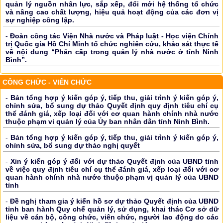
quản lý nguồn nhân lực, sắp xếp, đổi mới hệ thống tổ chức
và nâng cao chất lượng, hiệu quả hoạt động của các đơn vị
sự nghiệp công lập.
-
Đoàn công tác Viện Nhà nước và Pháp luật - Học viện Chính
trị Quốc gia Hồ Chí Minh tổ chức nghiên cứu, khảo sát thực tế
về nội dung “Phân cấp trong quản lý nhà nước ở tỉnh Ninh
Bình”.
CÔNG CHỨC - VIÊN CHỨC
-
Bản tổng hợp ý kiến góp ý, tiếp thu, giải trình ý kiến góp ý,
chỉnh sửa, bổ sung dự thảo Quyết định quy định tiêu chí cụ
thể đánh giá, xếp loại đối với cơ quan hành chính nhà nước
thuộc phạm vi quản lý của Ủy ban nhân dân tỉnh Ninh Bình.
-
Bản tổng hợp ý kiến góp ý, tiếp thu, giải trình ý kiến góp ý,
chỉnh sửa, bổ sung dự thảo nghị quyết
-
Xin ý kiến góp ý đối với dự thảo Quyết định của UBND tỉnh
về việc quy định tiêu chí cụ thể đánh giá, xếp loại đối với cơ
quan hành chính nhà nước thuộc phạm vị quản lý của UBND
tỉnh
-
Đề nghị tham gia ý kiến hồ sơ dự thảo Quyết định của UBND
tỉnh ban hành Quy chế quản lý, sử dụng, khai thác Cơ sở dữ
liệu về cán bộ, công chức, viên chức, người lao động do các