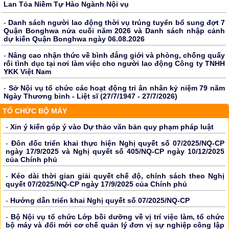
Lan Tỏa Niềm Tự Hào Ngành Nội vụ
-
Danh sách người lao động thời vụ trúng tuyển bổ sung đợt 7
Quận Bonghwa nửa cuối năm 2026 và Danh sách nhập cảnh
dự kiến Quận Bonghwa ngày 06.08.2026
-
Nâng cao nhận thức về bình đẳng giới và phòng, chống quấy
rối tình dục tại nơi làm việc cho người lao động Công ty TNHH
YKK Việt Nam
-
Sở Nội vụ tổ chức các hoạt động tri ân nhân kỷ niệm 79 năm
Ngày Thương binh - Liệt sĩ (27/7/1947 - 27/7/2026)
TỔ CHỨC BỘ MÁY
-
Xin ý kiến góp ý vào Dự thảo văn bản quy phạm pháp luật
-
Đôn đốc triển khai thực hiện Nghị quyết số 07/2025/NQ-CP
ngày 17/9/2025 và Nghị quyết số 405/NQ-CP ngày 10/12/2025
của Chính phủ
-
Kéo dài thời gian giải quyết chế độ, chính sách theo Nghị
quyết 07/2025/NQ-CP ngày 17/9/2025 của Chính phủ
-
Hướng dẫn triển khai Nghị quyết số 07/2025/NQ-CP
-
Bộ Nội vụ tổ chức Lớp bồi dưỡng về vị trí việc làm, tổ chức
bộ máy và đổi mới cơ chế quản lý đơn vị sự nghiệp công lập