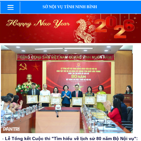
SỞ NỘI VỤ TỈNH NINH BÌNH
-
Lễ Tổng kết Cuộc thi "Tìm hiểu về lịch sử 80 năm Bộ Nội vụ":