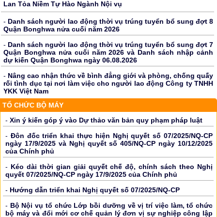
Lan Tỏa Niềm Tự Hào Ngành Nội vụ
-
Danh sách người lao động thời vụ trúng tuyển bổ sung đợt 8
Quận Bonghwa nửa cuối năm 2026
-
Danh sách người lao động thời vụ trúng tuyển bổ sung đợt 7
Quận Bonghwa nửa cuối năm 2026 và Danh sách nhập cảnh
dự kiến Quận Bonghwa ngày 06.08.2026
-
Nâng cao nhận thức về bình đẳng giới và phòng, chống quấy
rối tình dục tại nơi làm việc cho người lao động Công ty TNHH
YKK Việt Nam
TỔ CHỨC BỘ MÁY
-
Xin ý kiến góp ý vào Dự thảo văn bản quy phạm pháp luật
-
Đôn đốc triển khai thực hiện Nghị quyết số 07/2025/NQ-CP
ngày 17/9/2025 và Nghị quyết số 405/NQ-CP ngày 10/12/2025
của Chính phủ
-
Kéo dài thời gian giải quyết chế độ, chính sách theo Nghị
quyết 07/2025/NQ-CP ngày 17/9/2025 của Chính phủ
-
Hướng dẫn triển khai Nghị quyết số 07/2025/NQ-CP
-
Bộ Nội vụ tổ chức Lớp bồi dưỡng về vị trí việc làm, tổ chức
bộ máy và đổi mới cơ chế quản lý đơn vị sự nghiệp công lập