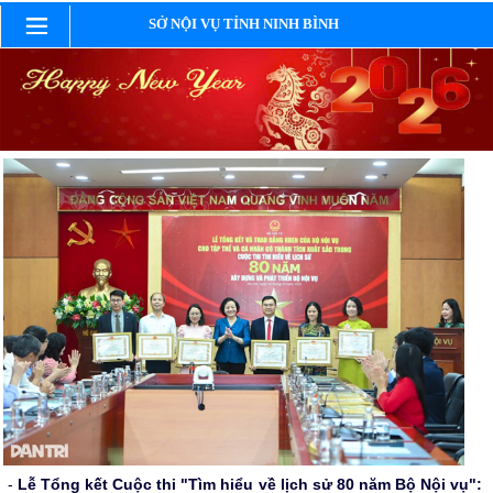
SỞ NỘI VỤ TỈNH NINH BÌNH
-
Lễ Tổng kết Cuộc thi "Tìm hiểu về lịch sử 80 năm Bộ Nội vụ":