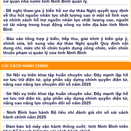
cơ quan nhà nước tỉnh Ninh Bình quản lý.
-
Đề nghị tham gia ý kiến hồ sơ dự thảo Nghị quyết quy định
về thu hút nguồn nhân lực chất lượng cao ở một số lĩnh vực
và chính sách hỗ trợ nguồn nhân lực chất lượng cao, người
có tài năng trong hoạt động công vụ trên địa bàn tỉnh Ninh
Bình
-
Báo cáo tổng hợp ý kiến, tiếp thu, giải trình ý kiến góp ý,
chỉnh sửa, bổ sung vào dự thảo Nghị quyết Quy định nội
dung chi, mức chi tổ chức tuyển dụng công chức, viên chức
thuộc phạm vị quản lý của tỉnh Ninh Bình
CẢI CÁCH HÀNH CHÍNH
-
Sở Nội vụ triển khai tập huấn chuyên sâu: Đẩy mạnh lập hồ
sơ lưu trữ điện tử, góp phần xây dựng chính quyền điện tử,
nâng cao năng lực chuyển đổi số năm 2025
-
Sở Nội vụ triển khai tập huấn chuyên sâu: Đẩy mạnh lập hồ
sơ lưu trữ điện tử, góp phần xây dựng chính quyền điện tử,
nâng cao năng lực chuyển đổi số năm 2025
-
Ninh Bình ban hành Bộ tiêu chí đánh giá chỉ số cải cách
hành chính năm 2025
-
Đảm bảo bộ máy vận hành thông suốt: tỉnh Ninh Bình triển