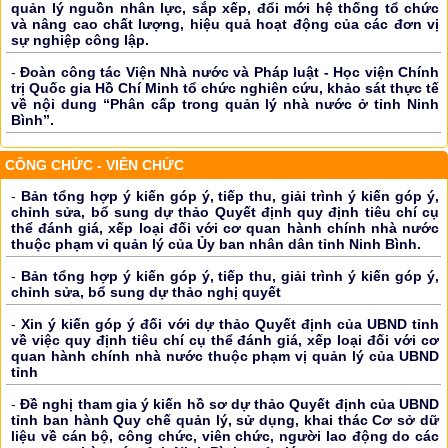
quản lý nguồn nhân lực, sắp xếp, đổi mới hệ thống tổ chức
và nâng cao chất lượng, hiệu quả hoạt động của các đơn vị
sự nghiệp công lập.
-
Đoàn công tác Viện Nhà nước và Pháp luật - Học viện Chính
trị Quốc gia Hồ Chí Minh tổ chức nghiên cứu, khảo sát thực tế
về nội dung “Phân cấp trong quản lý nhà nước ở tỉnh Ninh
Bình”.
CÔNG CHỨC - VIÊN CHỨC
-
Bản tổng hợp ý kiến góp ý, tiếp thu, giải trình ý kiến góp ý,
chỉnh sửa, bổ sung dự thảo Quyết định quy định tiêu chí cụ
thể đánh giá, xếp loại đối với cơ quan hành chính nhà nước
thuộc phạm vi quản lý của Ủy ban nhân dân tỉnh Ninh Bình.
-
Bản tổng hợp ý kiến góp ý, tiếp thu, giải trình ý kiến góp ý,
chỉnh sửa, bổ sung dự thảo nghị quyết
-
Xin ý kiến góp ý đối với dự thảo Quyết định của UBND tỉnh
về việc quy định tiêu chí cụ thể đánh giá, xếp loại đối với cơ
quan hành chính nhà nước thuộc phạm vị quản lý của UBND
tỉnh
-
Đề nghị tham gia ý kiến hồ sơ dự thảo Quyết định của UBND
tỉnh ban hành Quy chế quản lý, sử dụng, khai thác Cơ sở dữ
liệu về cán bộ, công chức, viên chức, người lao động do các