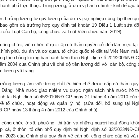
thành phố trực thuộc Trung ương; ở đơn vị hành chính - kinh tế đặc bi
ức hưởng lương từ quỹ lương của đơn vị sự nghiệp công lập theo qu
(bao gồm cả trường hợp quy định tại khoản 19 Điều 1 Luật sửa đổ
u của Luật Cán bộ, công chức và Luật Viên chức năm 2019).
 công chức, viên chức được cấp có thẩm quyền cử đến làm việc tại c
Chính phủ, dự án và cơ quan, tổ chức quốc tế đặt tại Việt Nam m
ng theo bảng lương ban hành kèm theo Nghị định số 204/2004/NĐ-
ăm 2004 của Chính phủ về chế độ tiền lương đối với cán bộ, công 
c lượng vũ trang.
ưởng lương làm việc trong chỉ tiêu biên chế được cấp có thẩm quyề
o Đảng, Nhà nước giao nhiệm vụ được ngân sách nhà nước hỗ trợ
ịnh tại Nghị định số 45/2010/NĐ-CP ngày 21 tháng 4 năm 2010 của
về tổ chức, hoạt động và quản lý hội (sửa đổi, bổ sung tại Ng
Đ-CP ngày 13 tháng 4 năm 2012 của Chính phủ).
, công chức ở xã, phường, thị trấn và những người hoạt động kh
ấp xã, ở thôn, tổ dân phố quy định tại Nghị định số 33/2023/NĐ-
ăm 2023 của Chính phủ quy định về cán bộ, công chức cấp xã và 