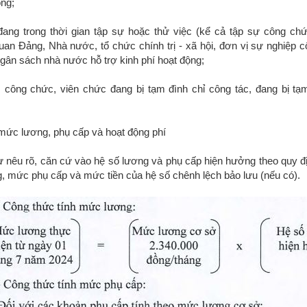
ộng;
đang trong thời gian tập sự hoặc thử việc (kể cả tập sự công ch
uan Đảng, Nhà nước, tổ chức chính trị - xã hội, đơn vị sự nghiệp c
gân sách nhà nước hỗ trợ kinh phí hoạt động;
 công chức, viên chức đang bị tạm đình chỉ công tác, đang bị tạ
mức lương, phụ cấp và hoạt động phí
ư nêu rõ, căn cứ vào hệ số lương và phụ cấp hiện hưởng theo quy đị
 mức phụ cấp và mức tiền của hệ số chênh lệch bảo lưu (nếu có).