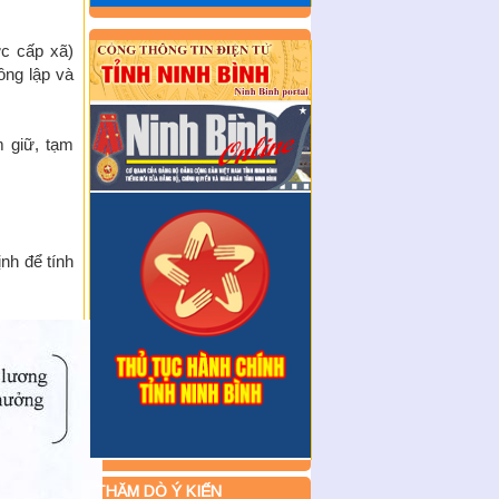
khám sức khỏe định kỳ cho
người lao động theo Kế h ...
ức cấp xã)
ông lập và
m giữ, tạm
nh để tính
THĂM DÒ Ý KIẾN