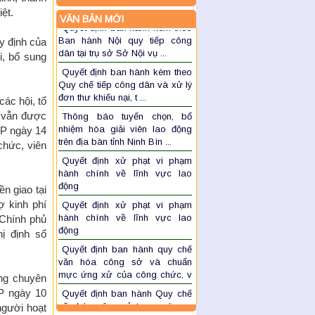
Quyết định ban hành kèm theo
ệt.
Ban hành Nội quy tiếp công
VĂN BẢN MỚI
dân tại trụ sở Sở Nội vụ ...
y định của
Quyết định ban hành kèm theo
i, bổ sung
Quy chế tiếp công dân và xử lý
đơn thư khiếu nại, t ...
Thông báo tuyển chọn, bổ
ác hội, tổ
nhiệm hòa giải viên lao động
à vẫn được
trên địa bàn tỉnh Ninh Bìn ...
CP ngày 14
Quyết định xử phạt vi phạm
chức, viên
hành chính về lĩnh vực lao
động
Quyết định xử phạt vi phạm
n giao tại
hành chính về lĩnh vực lao
 kinh phí
động
 Chính phủ
Quyết định ban hành quy chế
hị định số
văn hóa công sở và chuẩn
mực ứng xử của công chức, v
...
Quyết định ban hành Quy chế
ông chuyên
văn hóa công sở trong các cơ
CP ngày 10
quan, đơn vị trên địa b ...
người hoạt
Quyết định ban hành Quy chế