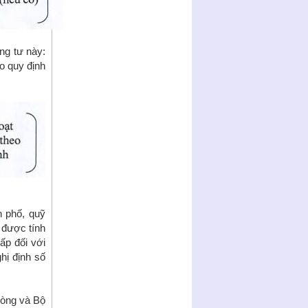
ng tư này:
o quy định
n phố, quỹ
 được tính
ấp đối với
hị định số
hòng và Bộ