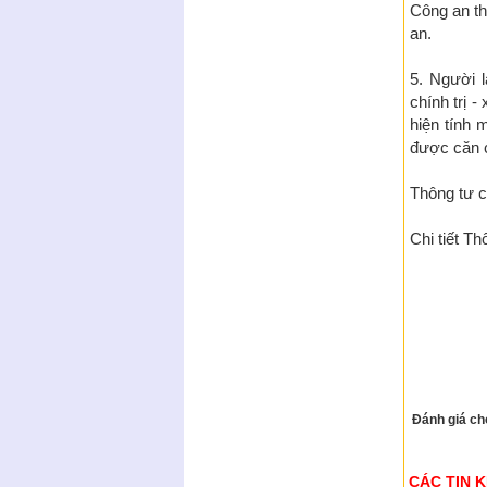
Công an t
an.
5. Người 
chính trị 
hiện tính
được căn c
Thông tư có
Chi tiết Th
Đánh giá cho
CÁC TIN 