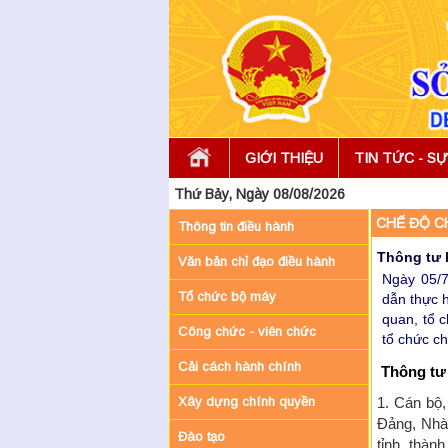
GIỚI THIỆU
TIN TỨC - SỰ
Thứ Bảy, Ngày 08/08/2026
CHẾ ĐỘ C
Thông tin điều hành
Thông tư 
Văn bản chỉ đạo điều hành
Ngày 05/7
Tổ chức bộ máy
dẫn thực 
quan, tổ 
Công chức - viên chức
tổ chức chí
Cải cách hành chính
Thông tư 
Xây dựng chính quyền
1. Cán bộ
Đảng, Nhà 
Đào tạo
tỉnh, thàn