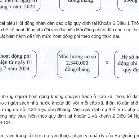
đại biểu Hội đồng nhân dân các cấp quy định tại Khoản 6 Điều 1 Thô
 hệ số hoạt động phí đối với đại biểu Hội đồng nhân dân các cấp the
uật hiện hành để tính mức hoạt động phí theo công thức sau:
 những người hoạt động không chuyên trách ở cấp xã, thôn, tổ dâ
ợc ngân sách nhà nước khoán đối với mỗi cấp xã, thôn, tổ dân phố
ương cơ sở 2.34 triệu đồng/tháng. Việc quy định cụ thể mức phụ c
ợng này thực hiện theo quy định tại khoản 1 và khoản 2 Điều 34 Ng
Đ-CP.
àm việc trong tổ chức cơ yếu thuộc phạm vi quản lý của Bộ Quốc p