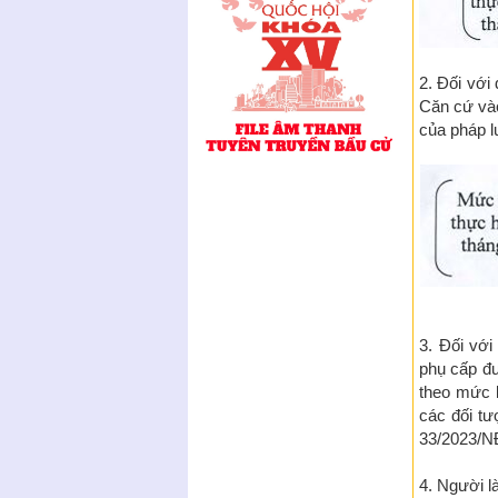
2. Đối với 
Căn cứ vào
của pháp l
3. Đối với
phụ cấp đư
theo mức l
các đối tư
33/2023/N
4. Người l