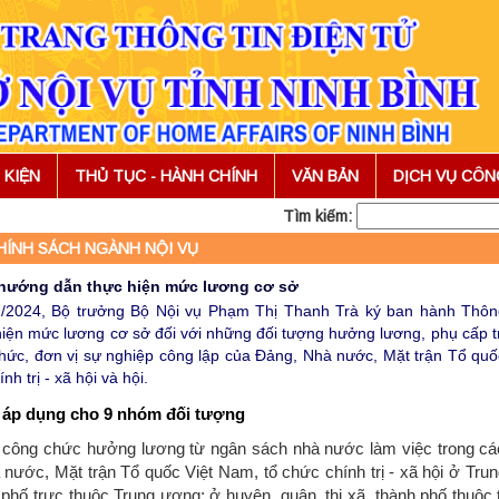
 KIỆN
THỦ TỤC - HÀNH CHÍNH
VĂN BẢN
DỊCH VỤ CÔ
Tìm kiếm:
HÍNH SÁCH NGÀNH NỘI VỤ
hướng dẫn thực hiện mức lương cơ sở
/2024, Bộ trưởng Bộ Nội vụ Phạm Thị Thanh Trà ký ban hành Thô
hiện mức lương cơ sở đối với những đối tượng hưởng lương, phụ cấp t
chức, đơn vị sự nghiệp công lập của Đảng, Nhà nước, Mặt trận Tổ quố
nh trị - xã hội và hội.
áp dụng cho 9 nhóm đối tượng
, công chức hưởng lương từ ngân sách nhà nước làm việc trong c
nước, Mặt trận Tổ quốc Việt Nam, tổ chức chính trị - xã hội ở Tru
h phố trực thuộc Trung ương; ở huyện, quận, thị xã, thành phố thuộc 