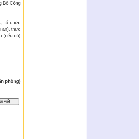
ng Bộ Công
c, tổ chức
 an), thực
u (nếu có)
ăn phòng)