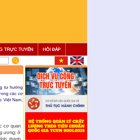
Quyết định công nhận sáng
kiến năm 2025
Quyết định về việc ban hành
Quy chế làm việc của Sở Nội
NG TRỰC TUYẾN
HỎI ĐÁP
vụ tỉnh Ninh Bình
Quyết định về việc bổ nhiệm
hòa giải viên lao động trên địa
bản tỉnh Ninh Bình
Kế hoạch tuyển chọn, bổ nhiệm
ng tư hướng
hòa giải viên lao động trên địa
rong các cơ
bàn tỉnh Ninh Bình
c Việt Nam,
Thông báo tuyển chọn, bổ
nhiệm hòa giải viên lao động
trên địa bàn tỉnh Ninh Bìn ...
triển khai thực hiện công tác
ác cơ quan
khám sức khỏe định kỳ cho
ng ương; ở
người lao động theo Kế h ...
tỉnh, thành