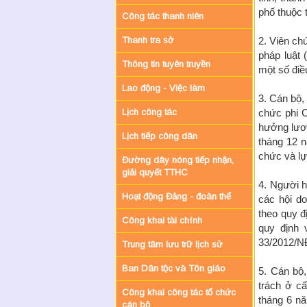
phố thuộc 
Công tác thanh niên
Thanh tra sở
2. Viên ch
pháp luật 
Thông tin tuyên truyền
một số điề
Lao động - Việc làm
3. Cán bộ,
Lịch công tác
chức phi 
hưởng lươ
Lịch tiếp công dân
tháng 12 n
chức và lự
Đường dây nóng tiếp nhận,
giải quyết TTHC
4. Người h
Hoạt động Đảng - đoàn thể
các hội d
theo quy đ
Công khai tài chính
quy định 
33/2012/N
Trung tâm lưu trữ lịch sử
Ban Dân tộc và Tôn giáo
5. Cán bộ
trách ở c
Công khai công tác tổ chức
tháng 6 n
cán bộ