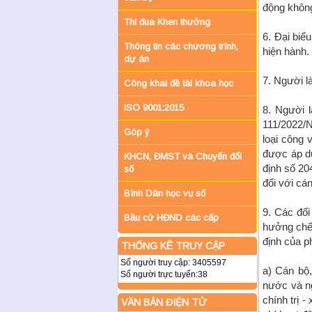
động không
Thi đua Khen thưởng
6. Đại biể
Thông tin các chương trình,
hiện hành.
dự án
7. Người l
Công khai đề tài khoa học
ISO 9001:2015
8. Người 
111/2022/
Góp ý
loại công 
được áp dụ
KHCN, ĐMST và Chuyển đổi
định số 20
số
đối với cá
Bình Dân học vụ số
9. Các đố
Bầu cử HĐND các cấp
hưởng chế 
định của ph
THỐNG KÊ TRUY CẬP
Số người truy cập:
3405597
a) Cán bộ,
Số người trực tuyến:
38
nước và n
chính trị 
VĂN BẢN ĐIỆN TỬ