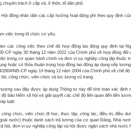
 chuyên trách ở cấp xã, ở thôn, tổ dân phố.
u Hội đồng nhân dân các cấp hưởng hoạt động phí theo quy định của
àm việc trong tổ chức cơ yếu.
làm các công việc theo chế độ hợp đồng lao động quy định tại Ng
NĐ-CP ngày 30 tháng 12 năm 2022 của Chính phủ về hợp đồng đối 
việc trong cơ quan hành chính và đơn vị sự nghiệp công lập thuộc 
ng hoặc có thỏa thuận trong hợp đồng lao động áp dụng xếp lương
4/2004/NĐ-CP ngày 14 tháng 12 năm 2004 của Chính phủ về chế độ 
n bộ, công chức, viên chức và lực lượng vũ trang.
i tượng sau đây được áp dụng Thông tư này để tính toán xác định
độ bảo hiểm xã hội và giải quyết các chế độ liên quan đến tiền lươn
áp luật:
 công chức, viên chức đi học, thực tập, công tác, điều trị, điều dư
goài nước) thuộc danh sách trả lương của cơ quan Đảng, Nhà nướ
- xã hội, đơn vị sự nghiệp công lập và hội được ngân sách nhà nước h