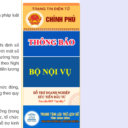
văn hóa công sở và Quy tắc
ứng xử của công chức, viê ...
 pháp luật
Ban hành quy chế thực hiện
dân chủ trong cơ quan Sở Nội
vụ
Quyết định công nhận sáng
kiến năm 2025
hị định số
với một số
Quyết định về việc ban hành
trường hợp
Quy chế làm việc của Sở Nội
 theo Nghị
vụ tỉnh Ninh Bình
tiền lương
Quyết định về việc bổ nhiệm
hòa giải viên lao động trên địa
bản tỉnh Ninh Bình
 mức đóng,
Kế hoạch tuyển chọn, bổ nhiệm
g theo quy
hòa giải viên lao động trên địa
bàn tỉnh Ninh Bình
Thông báo tuyển chọn, bổ
ỡng (trong
nhiệm hòa giải viên lao động
c, tổ chức
trên địa bàn tỉnh Ninh Bìn ...
ỗ trợ kinh
triển khai thực hiện công tác