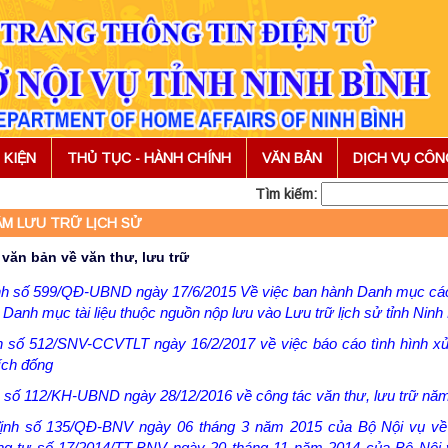
 KIỆN
THỦ TỤC - HÀNH CHÍNH
VĂN BẢN
DỊCH VỤ CÔ
Tìm kiếm:
M LƯU TRỮ LỊCH SỬ
văn bản về văn thư, lưu trữ
ịnh số 599/QĐ-UBND ngày 17/6/2015 Về việc ban hành Danh mục cá
 Danh mục tài liệu thuộc nguồn nộp lưu vào Lưu trữ lịch sử tỉnh Ninh
 số 512/SNV-CCVTLT ngày 16/2/2017 về việc báo cáo tình hình xử l
tích đống
 số 112/KH-UBND ngày 28/12/2016 về công tác văn thư, lưu trữ nă
ịnh số 135/QĐ-BNV ngày 06 tháng 3 năm 2015 của Bộ Nội vụ về 
ng tư số 17/2014/TT-BNV ngày 20 tháng 11 năm 2014 của Bộ Nội