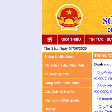
GIỚI THIỆU
TIN TỨC - SỰ
Thứ Sáu, Ngày 07/08/2026
TRUNG TÂ
Thông tin điều hành
Danh mục 
Văn bản chỉ đạo điều hành
- Quyết đ
Tổ chức bộ máy
tổ chức và
Công chức - viên chức
- Công văn
tồn động, 
Cải cách hành chính
- Kế hoạch
Xây dựng chính quyền
- Quyết đ
Đào tạo
chính Thô