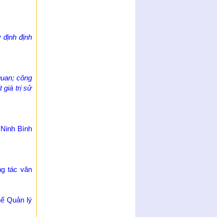
 định định
quan; công
 giá trị sử
 Ninh Bình
g tác văn
ế Quản lý