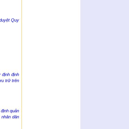
duyệt Quy
 định định
ưu trữ trên
 định quản
n nhân dân