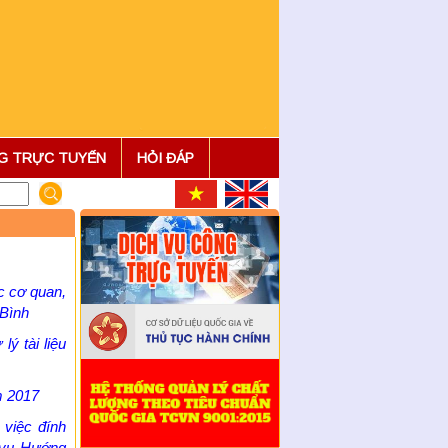
Quyết định về việc ban hành
Quy chế làm việc của Sở Nội
vụ tỉnh Ninh Bình
Quyết định về việc bổ nhiệm
hòa giải viên lao động trên địa
bản tỉnh Ninh Bình
NG TRỰC TUYẾN
HỎI ĐÁP
Kế hoạch tuyển chọn, bổ nhiệm
hòa giải viên lao động trên địa
bàn tỉnh Ninh Bình
Thông báo tuyển chọn, bổ
nhiệm hòa giải viên lao động
trên địa bàn tỉnh Ninh Bìn ...
c cơ quan,
Công văn về tăng cường công
 Bình
tác quản lý, thực hiện về các
hoạt động huấn luyện a ...
ý tài liệu
Quyết định ban hành kèm theo
Ban hành Nội quy tiếp công
m 2017
dân tại trụ sở Sở Nội vụ ...
Quyết định ban hành kèm theo
việc đính
Quy chế tiếp công dân và xử lý
 vụ Hướng