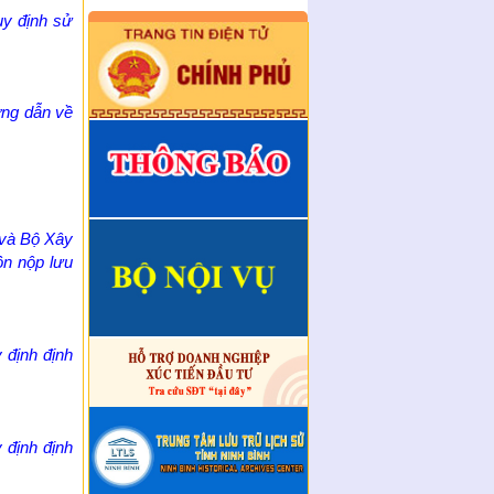
vụ
uy định sử
Quyết định công nhận sáng
kiến năm 2025
Quyết định về việc ban hành
ớng dẫn về
Quy chế làm việc của Sở Nội
vụ tỉnh Ninh Bình
Quyết định về việc bổ nhiệm
hòa giải viên lao động trên địa
bản tỉnh Ninh Bình
 và Bộ Xây
Kế hoạch tuyển chọn, bổ nhiệm
ồn nộp lưu
hòa giải viên lao động trên địa
bàn tỉnh Ninh Bình
Thông báo tuyển chọn, bổ
nhiệm hòa giải viên lao động
 định định
trên địa bàn tỉnh Ninh Bìn ...
Công văn về tăng cường công
tác quản lý, thực hiện về các
hoạt động huấn luyện a ...
 định định
Quyết định ban hành kèm theo
Ban hành Nội quy tiếp công
dân tại trụ sở Sở Nội vụ ...