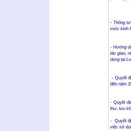
- Thông t
mức kinh tế
- Hướng dẫ
tác giao, n
dụng tại L
- Quyết đị
đến năm 2
- Quyết đ
thư, lưu tr
- Quyết đ
việc sử dụn