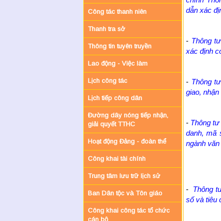
dẫn xác đị
Công tác thanh niên
Thanh tra sở
-
Thông t
Thông tin tuyên truyền
xác định c
Lao động - Việc làm
Lịch công tác
-
Thông tư
giao, nhận 
Lịch tiếp công dân
Đường dây nóng tiếp nhận,
-
Thông tư
giải quyết TTHC
danh, mã 
Hoạt động Đảng - đoàn thể
ngành văn 
Công khai tài chính
Trung tâm lưu trữ lịch sử
-
Thông t
Ban Dân tộc và Tôn giáo
số và tiêu
Công khai công tác tổ chức
cán bộ