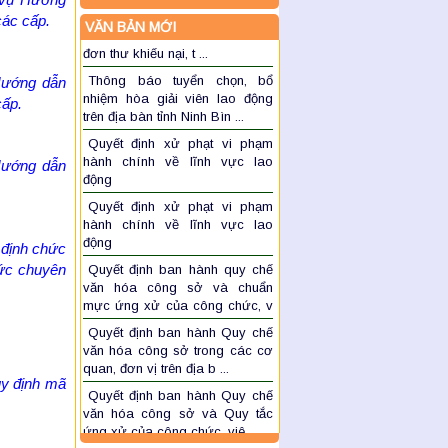
đơn thư khiếu nại, t ...
các cấp.
VĂN BẢN MỚI
Thông báo tuyển chọn, bổ
nhiệm hòa giải viên lao động
trên địa bàn tỉnh Ninh Bìn ...
Hướng dẫn
cấp
.
Quyết định xử phạt vi phạm
hành chính về lĩnh vực lao
động
Hướng dẫn
Quyết định xử phạt vi phạm
hành chính về lĩnh vực lao
động
Quyết định ban hành quy chế
văn hóa công sở và chuẩn
 định chức
mực ứng xử của công chức, v
ức chuyên
...
Quyết định ban hành Quy chế
văn hóa công sở trong các cơ
quan, đơn vị trên địa b ...
Quyết định ban hành Quy chế
văn hóa công sở và Quy tắc
uy định mã
ứng xử của công chức, viê ...
Ban hành quy chế thực hiện
dân chủ trong cơ quan Sở Nội