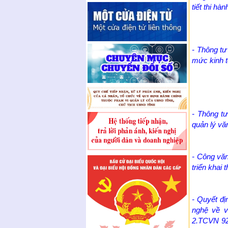
tiết thi hà
- Thông t
mức kinh tế 
- Thông t
quản lý văn
- Công vă
triển khai 
- Quyết đ
nghệ về v
2.TCVN 925