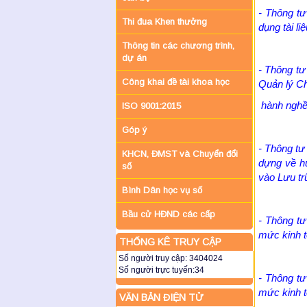
- Thông t
Thi đua Khen thưởng
dụng tài li
Thông tin các chương trình,
dự án
- Thông t
Công khai đề tài khoa học
Quản lý C
hành nghề 
ISO 9001:2015
Góp ý
- Thông t
KHCN, ĐMST và Chuyển đổi
dựng về hư
số
vào Lưu trữ
Bình Dân học vụ số
Bầu cử HĐND các cấp
- Thông t
mức kinh tế
THỐNG KÊ TRUY CẬP
Số người truy cập:
3404024
Số người trực tuyến:
34
- Thông t
mức kinh tế
VĂN BẢN ĐIỆN TỬ