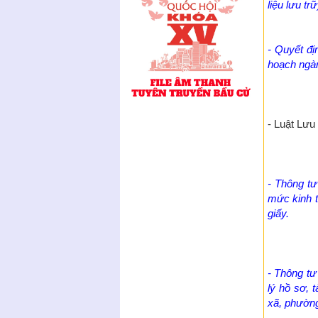
liệu lưu trữ
- Quyết đ
hoạch ngàn
- Luật Lưu
- Thông t
mức kinh tế
giấy.
- Thông t
lý hồ sơ, 
xã, phường,