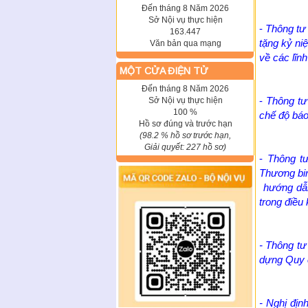
Đến tháng 8 Năm 2026
Sở Nội vụ thực hiện
-
Thông tư
163.447
tặng kỷ n
Văn bản qua mạng
về các lĩn
MỘT CỬA ĐIỆN TỬ
Đến tháng 8 Năm 2026
-
Thông tư
Sở Nội vụ thực hiện
100 %
chế độ báo 
Hồ sơ đúng và trước hạn
(98.2 % hồ sơ trước hạn,
Giải quyết: 227 hồ sơ)
-
Thông t
Thương bin
hướng dẫn
trong điều 
- Thông t
dựng Quy c
- Nghị đị