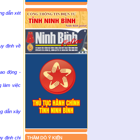
ng dẫn xét
y định về
ao động -
g làm việc
ng dẫn xây
y định chi
THĂM DÒ Ý KIẾN