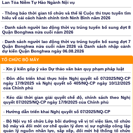
Lan Tỏa Niềm Tự Hào Ngành Nội vụ
-
Thông báo thời gian tổ chức và thể lệ Cuộc thi trực tuyến tìm
hiểu về cải cách hành chính tỉnh Ninh Bình năm 2026
-
Danh sách người lao động thời vụ trúng tuyển bổ sung đợt 8
Quận Bonghwa nửa cuối năm 2026
-
Danh sách người lao động thời vụ trúng tuyển bổ sung đợt 7
Quận Bonghwa nửa cuối năm 2026 và Danh sách nhập cảnh
dự kiến Quận Bonghwa ngày 06.08.2026
TỔ CHỨC BỘ MÁY
-
Xin ý kiến góp ý vào Dự thảo văn bản quy phạm pháp luật
-
Đôn đốc triển khai thực hiện Nghị quyết số 07/2025/NQ-CP
ngày 17/9/2025 và Nghị quyết số 405/NQ-CP ngày 10/12/2025
của Chính phủ
-
Kéo dài thời gian giải quyết chế độ, chính sách theo Nghị
quyết 07/2025/NQ-CP ngày 17/9/2025 của Chính phủ
-
Hướng dẫn triển khai Nghị quyết số 07/2025/NQ-CP
-
Bộ Nội vụ tổ chức Lớp bồi dưỡng về vị trí việc làm, tổ chức
bộ máy và đổi mới cơ chế quản lý đơn vị sự nghiệp công lập
quản lý nguồn nhân lực, sắp xếp, đổi mới hệ thống tổ chức