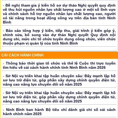
-
Đề nghị tham gia ý kiến hồ sơ dự thảo Nghị quyết quy định
về thu hút nguồn nhân lực chất lượng cao ở một số lĩnh vực
và chính sách hỗ trợ nguồn nhân lực chất lượng cao, người
có tài năng trong hoạt động công vụ trên địa bàn tỉnh Ninh
Bình
-
Báo cáo tổng hợp ý kiến, tiếp thu, giải trình ý kiến góp ý,
chỉnh sửa, bổ sung vào dự thảo Nghị quyết Quy định nội
dung chi, mức chi tổ chức tuyển dụng công chức, viên chức
thuộc phạm vị quản lý của tỉnh Ninh Bình
CẢI CÁCH HÀNH CHÍNH
-
Thông báo thời gian tổ chức và thể lệ Cuộc thi trực tuyến
tìm hiểu về cải cách hành chính tỉnh Ninh Bình năm 2026
-
Sở Nội vụ triển khai tập huấn chuyên sâu: Đẩy mạnh lập hồ
sơ lưu trữ điện tử, góp phần xây dựng chính quyền điện tử,
nâng cao năng lực chuyển đổi số năm 2025
-
Sở Nội vụ triển khai tập huấn chuyên sâu: Đẩy mạnh lập hồ
sơ lưu trữ điện tử, góp phần xây dựng chính quyền điện tử,
nâng cao năng lực chuyển đổi số năm 2025
-
Ninh Bình ban hành Bộ tiêu chí đánh giá chỉ số cải cách
hành chính năm 2025