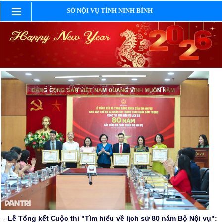
SỞ NỘI VỤ TỈNH NINH BÌNH
-
Lễ Tổng kết Cuộc thi "Tìm hiểu về lịch sử 80 năm Bộ Nội vụ":