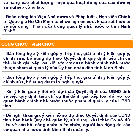
và nâng cao chất lượng, hiệu quả hoạt động của các đơn vị
sự nghiệp công lập.
-
Đoàn công tác Viện Nhà nước và Pháp luật - Học viện Chính
trị Quốc gia Hồ Chí Minh tổ chức nghiên cứu, khảo sát thực tế
về nội dung “Phân cấp trong quản lý nhà nước ở tỉnh Ninh
Bình”.
CÔNG CHỨC - VIÊN CHỨC
-
Bản tổng hợp ý kiến góp ý, tiếp thu, giải trình ý kiến góp ý,
chỉnh sửa, bổ sung dự thảo Quyết định quy định tiêu chí cụ
thể đánh giá, xếp loại đối với cơ quan hành chính nhà nước
thuộc phạm vi quản lý của Ủy ban nhân dân tỉnh Ninh Bình.
-
Bản tổng hợp ý kiến góp ý, tiếp thu, giải trình ý kiến góp ý,
chỉnh sửa, bổ sung dự thảo nghị quyết
-
Xin ý kiến góp ý đối với dự thảo Quyết định của UBND tỉnh
về việc quy định tiêu chí cụ thể đánh giá, xếp loại đối với cơ
quan hành chính nhà nước thuộc phạm vị quản lý của UBND
tỉnh
-
Đề nghị tham gia ý kiến hồ sơ dự thảo Quyết định của UBND
tỉnh ban hành Quy chế quản lý, sử dụng, khai thác Cơ sở dữ
liệu về cán bộ, công chức, viên chức, người lao động do các
cơ quan nhà nước tỉnh Ninh Bình quản lý.